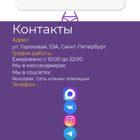
Контакты
Адрес:
ул. Гороховая, 53А, Санкт-Петербург
БИКИНИ + ПОДМЫШКИ
График работы:
ЗА 1690 ₽ ВМЕСТО 3980 ₽
Ежедневно с 10:00 до 22:00
(АЛЕКСАНДРИТОВЫЙ
Мы в мессенджерах:
ЛАЗЕР)
Мы в соцсетях:
ЗОНА ЗА 600 И 300 ₽
Novolaser. Сеть клиник эпиляции
Телефон:
АЛЕКСАНДРИТОВЫЙ И
ДИОДНЫЙ ЛАЗЕР
СКИДКА 40% НА ЛЮБОЕ
КОЛ-ВО ЗОН
+ КАРТА ЛОЯЛЬНОСТИ
НА 3 МЕСЯЦА
БИКИНИ + ПОДМЫШКИ
ЗА 940 ₽ ВМЕСТО 2280 ₽