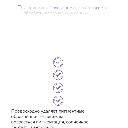
Я принимаю
Положение
и даю
Согласие
на
обработку персональных данных.
Превосходно удаляет пигментные
Система о
образования — такие, как
процедура
возрастная пигментация, солнечное
и безболе
лентиго и веснушки