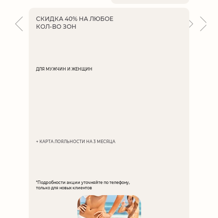
СКИДКА 40% НА ЛЮБОЕ
БИКИН
КОЛ-ВО ЗОН
ДЛЯ ЖЕ
ДЛЯ МУЖЧИН И ЖЕНЩИН
*Подробно
только дл
1290
+ КАРТА ЛОЯЛЬНОСТИ НА 3 МЕСЯЦА
*Подробности акции уточняйте по телефону,
только для новых клиентов