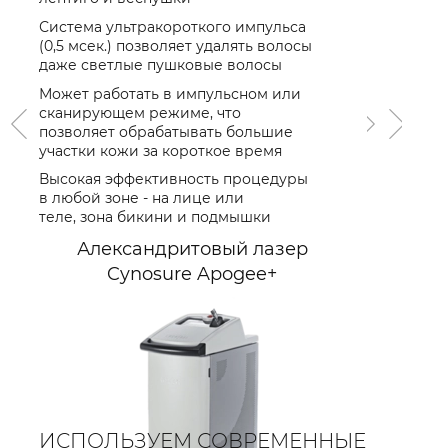
Система M
Система ультракороткого импульса
специальн
(0,5 мсек.) позволяет удалять волосы
профессио
даже светлые пушковые волосы
волос на I
Может работать в импульсном или
Сочетание
сканирующем режиме, что
импульсов
позволяет обрабатывать большие
темные во
участки кожи за короткое время
Минимальн
Высокая эффективность процедуры
при высок
в любой зоне - на лице или
интенсивн
теле, зона бикини и подмышки
Диодный
Александритовый лазер
Magic
Cynosure Apogee+
ИСПОЛЬЗУЕМ СОВРЕМЕННЫЕ