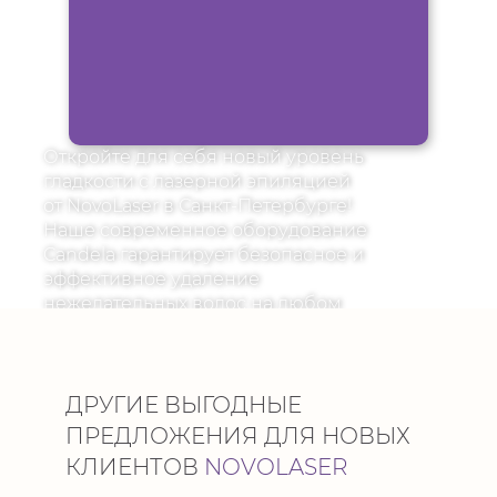
Откройте для себя новый уровень
гладкости с лазерной эпиляцией
от NovoLaser в Санкт-Петербурге!
Наше современное оборудование
Candela гарантирует безопасное и
эффективное удаление
нежелательных волос на любом
участке тела.
Забудьте о бритвах и воске —
выберите долговременный
ДРУГИЕ ВЫГОДНЫЕ
результат с лазерной эпиляцией
ПРЕДЛОЖЕНИЯ ДЛЯ НОВЫХ
Candela.
КЛИЕНТОВ
NOVOLASER