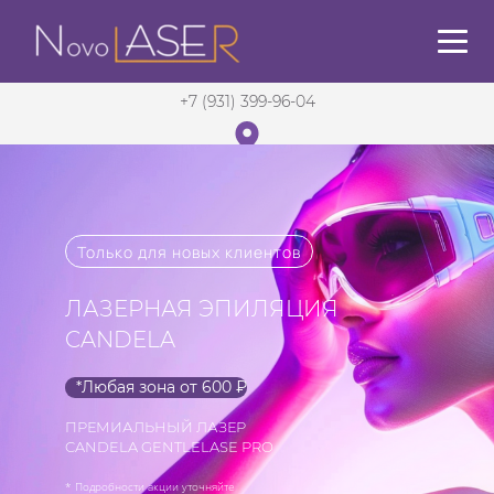
+7 (931) 399-96-04
Санкт-Петербург
в 5 мин. от м. Садовая
Только для новых клиентов
ЛАЗЕРНАЯ ЭПИЛЯЦИЯ
CANDELA
*Любая зона от 600 ₽
ПРЕМИАЛЬНЫЙ ЛАЗЕР
CANDELA GENTLELASE PRO
* Подробности акции уточняйте