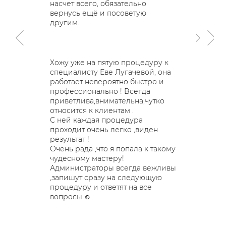
насчет всего, обязательно
отноше
вернусь ещё и посоветую
другим.
Отлично
располо
Хожу уже на пятую процедуру к
студия.
специалисту Еве Лугачевой, она
четверт
работает невероятно быстро и
к Еве. 
профессионально ! Всегда
мастера
приветлива,внимательна,чутко
отношен
относится к клиентам .
атмосфе
С ней каждая процедура
эффект
проходит очень легко ,виден
процед
результат !
выстра
Очень рада ,что я попала к такому
дальне
чудесному мастеру!
Очень н
Администраторы всегда вежливы
времени
,запишут сразу на следующую
задерже
процедуру и ответят на все
знаю, ч
вопросы.☺️
свободн
планиро
абсолют