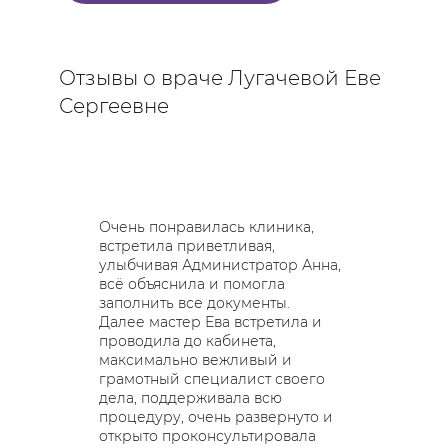
Отзывы о враче Лугачевой Еве
Сергеевне
Хочу вы
благода
Очень понравилась клиника,
Я очень
встретила приветливая,
болезн
улыбчивая Администратор Анна,
мастер 
всё объяснила и помогла
процед
заполнить все документы.
комфорт
Далее мастер Ева встретила и
аппарат
проводила до кабинета,
интере
максимально вежливый и
самочув
грамотный специалист своего
разгово
дела, поддерживала всю
любит с
процедуру, очень развернуто и
толк. С
открыто проконсультировала
профес