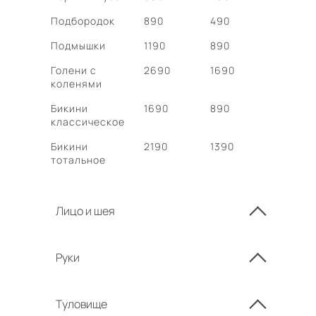
и эксклюзивный сервис в
NovoLaser. Ждем вас за чистотой и
Подбородок
890
490
уверенностью в себе!
Подмышки
1190
890
УСЛУГА ПО ЭПИЛЯЦИИ
Голени с
2690
1690
ВСЕГО ТЕЛА
коленями
Бикини
1690
890
классическое
Бикини
2190
1390
тотальное
Лицо и шея
Руки
Туловище