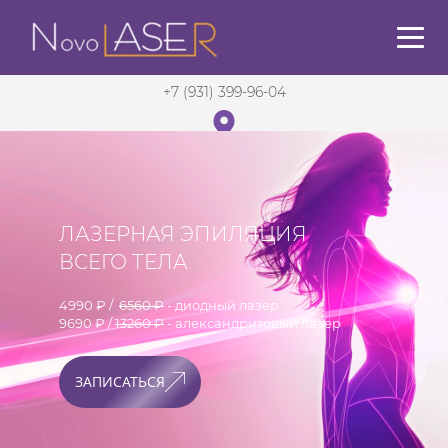
+7 (931) 399-96-04
Санкт-Петербург
в 5 мин. от м. Садовая
ЛАЗЕРНАЯ ЭПИЛЯЦИЯ
ВСЕГО ТЕЛА
4990 ₽ /
6560 ₽
- диодный лазер
9690 ₽ /
13260 ₽
- александритовый лазер
ЗАПИСАТЬСЯ