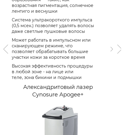
процедура
возрастная пигментация, солнечное
и безболе
лентиго и веснушки
Система M
Система ультракороткого импульса
специальн
(0,5 мсек.) позволяет удалять волосы
профессио
даже светлые пушковые волосы
волос на I
Может работать в импульсном или
Сочетание
сканирующем режиме, что
импульсов
позволяет обрабатывать большие
темные во
участки кожи за короткое время
Минимальн
Высокая эффективность процедуры
при высок
в любой зоне - на лице или
интенсивн
теле, зона бикини и подмышки
Диодный
Александритовый лазер
Magic
Cynosure Apogee+