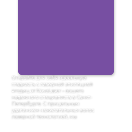
Откройте для себя идеальную
гладкость с лазерной эпиляцией
ягодиц от NovoLaser – вашего
надежного специалиста в Санкт-
Петербурге. С прицельным
удалением нежелательных волос
лазерной технологией, мы
гарантируем длительный
результат и сияющую кожу.