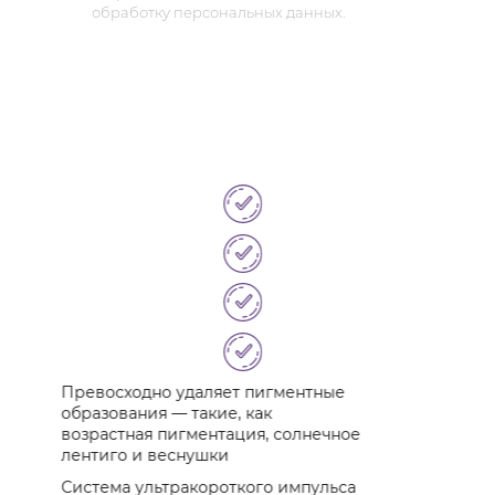
обработку персональных данных.
Превосходно удаляет пигментные
Система о
образования — такие, как
процедура
возрастная пигментация, солнечное
и безболе
лентиго и веснушки
Система M
Система ультракороткого импульса