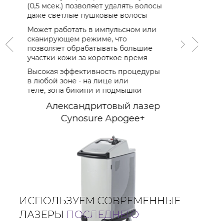
специальн
(0,5 мсек.) позволяет удалять волосы
профессио
даже светлые пушковые волосы
волос на I
Может работать в импульсном или
Сочетание
сканирующем режиме, что
импульсов
позволяет обрабатывать большие
темные во
участки кожи за короткое время
Минимальн
Высокая эффективность процедуры
при высок
в любой зоне - на лице или
интенсивн
теле, зона бикини и подмышки
Диодный
Александритовый лазер
Magic
Cynosure Apogee+
ИСПОЛЬЗУЕМ СОВРЕМЕННЫЕ
ЛАЗЕРЫ
ПОСЛЕДНЕГО