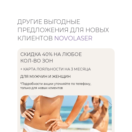
Мечтаете о безупречных ягодицах
без ежедневного бритья и
ДРУГИЕ ВЫГОДНЫЕ
раздражения? Наша деликатная
ПРЕДЛОЖЕНИЯ ДЛЯ НОВЫХ
процедура лазерной эпиляции
обеспечивает минимальный
КЛИЕНТОВ
NOVOLASER
дискомфорт и максимальную
эффективность для мужчин и
СКИДКА 40% НА ЛЮБОЕ
женщин.
ЭПИЛЯ
КОЛ-ВО ЗОН
ЗА 600 
УСЛУГА ПО ЭПИЛЯЦИИ ЗОНЫ
+ КАРТА ЛОЯЛЬНОСТИ НА 3 МЕСЯЦА
ЯГОДИЦ
ДЛЯ ЖЕН
ДЛЯ МУЖЧИН И ЖЕНЩИН
*Подробност
только для 
*Подробности акции уточняйте по телефону,
только для новых клиентов
300 ₽ /