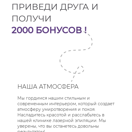
ПОДМЫШКИ
ПРИВЕДИ ДРУГА И
(ДИОДНЫЙ ЛАЗЕР)
БИКИНИ +
ПОЛУЧИ
ПОДМЫШКИ
2000 БОНУСОВ !
(АЛЕКСАНДРИТОВЫЙ
ЛАЗЕР)
1290 ₽ /
1690 ₽ /
9690 ₽ /
6690 ₽ /
3790 ₽ /
НАША АТМОСФЕРА
4990 ₽ /
Приводите своих друзей,
Мы гордимся нашим стильным и
3380 ₽
которые
современным интерьером, который создает
у нас ни разу не были
,
4380 ₽
атмосферу умиротворения и покоя.
и получайте бонусы!
13260 ₽
Насладитесь красотой и расслабьтесь в
нашей клинике лазерной эпиляции. Мы
9160 ₽
За каждого друга
вы получите
уверены, что вы останетесь довольны
4380 ₽
2000 бонусов
, а вашему
другу
результатом!