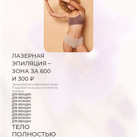
ЛАЗЕРНАЯ
ЭПИЛЯЦИЯ –
ЗОНА ЗА 600
И 300 ₽
*Диодный/александритовый лазер;
*Подробности акции уточняйте по
телефону
ДЛЯ ЖЕНЩИН
ДЛЯ ЖЕНЩИН
ДЛЯ МУЖЧИН
ДЛЯ ЖЕНЩИН
ДЛЯ ЖЕНЩИН
ДЛЯ ЖЕНЩИН
ДЛЯ ЖЕНЩИН
ДЛЯ МУЖЧИН
ДЛЯ ЖЕНЩИН
ТЕЛО
ПОЛНОСТЬЮ