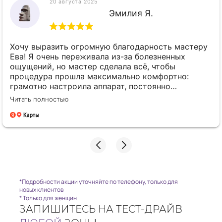
20 августа 2025
Эмилия Я.
Хочу выразить огромную благодарность мастеру
Ева! Я очень переживала из-за болезненных
ощущений, но мастер сделала всё, чтобы
процедура прошла максимально комфортно:
грамотно настроила аппарат, постоянно
интересовалась моим самочувствием, отвлекала
Читать полностью
разговорами. Видно, что человек любит свою
работу и знает в ней толк. Спасибо за ваш
профессионализм и чуткое отношение!
*Подробности акции уточняйте по телефону, только для
новых клиентов
* Только для женщин
ЗАПИШИТЕСЬ НА ТЕСТ-ДРАЙВ