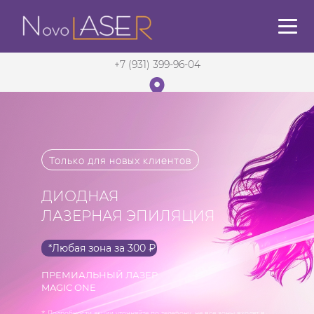
+7 (931) 399-96-04
Санкт-Петербург
в 5 мин. от м. Садовая
Только для новых клиентов
ДИОДНАЯ
ЛАЗЕРНАЯ ЭПИЛЯЦИЯ
*Любая зона за 300 ₽
ПРЕМИАЛЬНЫЙ ЛАЗЕР
MAGIC ONE
* Подробности акции уточняйте по телефону, не все зоны входят в